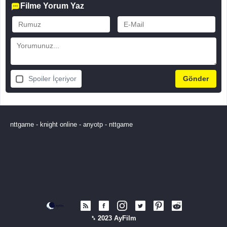
Filme Yorum Yaz
Spoiler İçeriyor
nttgame
-
knight online
-
anyotp
-
nttgame
␈ 2023 AyFilm