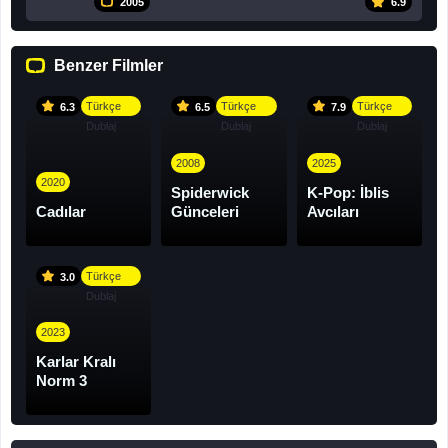
2005
6.9
Benzer Filmler
Türkçe
Türkçe
Türkçe
6.3
6.5
7.9
Dublaj
Dublaj
Dublaj
2008
2025
2020
Spiderwick
K-Pop: İblis
Cadılar
Günceleri
Avcıları
Türkçe
3.0
Dublaj
2023
Karlar Kralı
Norm 3