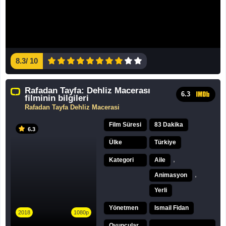
8.3
/
10
Rafadan Tayfa: Dehliz Macerası
6.3
filminin bilgileri
Rafadan Tayfa Dehliz Macerasi
Film Süresi
83 Dakika
6.3
Ülke
Türkiye
,
Kategori
Aile
,
Animasyon
Yerli
Yönetmen
Ismail Fidan
2018
1080p
Oyuncular