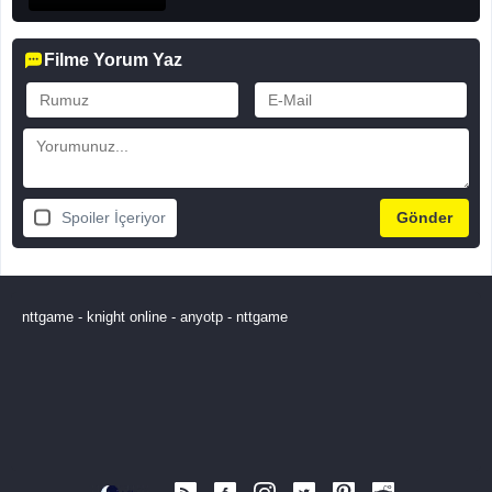
Filme Yorum Yaz
Spoiler İçeriyor
nttgame
-
knight online
-
anyotp
-
nttgame