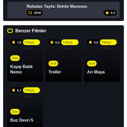
Rafadan Tayfa: Dehliz Macerası
2018
6.3
Benzer Filmler
Türkçe
Türkçe
Türkçe
7.8
6.4
5.9
Dublaj
Dublaj
Dublaj
2003
2016
2014
Kayıp Balık
Nemo
Troller
Arı Maya
Türkçe
5.7
Dublaj
2016
Buz Devri 5