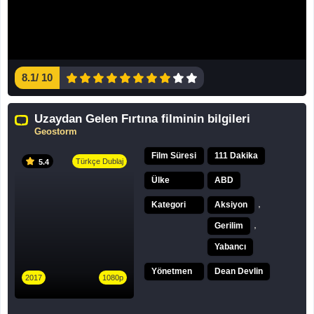
8.1
/
10
Uzaydan Gelen Fırtına filminin bilgileri
Geostorm
Film Süresi
111 Dakika
Türkçe Dublaj
5.4
Ülke
ABD
,
Kategori
Aksiyon
,
Gerilim
Yabancı
Yönetmen
Dean Devlin
2017
1080p