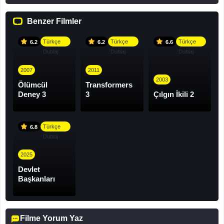
Benzer Filmler
Türkçe
Türkçe
Türkçe
6.2
6.2
6.6
Dublaj
Dublaj
Dublaj
2007
2011
2003
Ölümcül
Transformers
Deney 3
3
Çılgın İkili 2
Türkçe
6.8
Dublaj
2025
Devlet
Başkanları
Filme Yorum Yaz