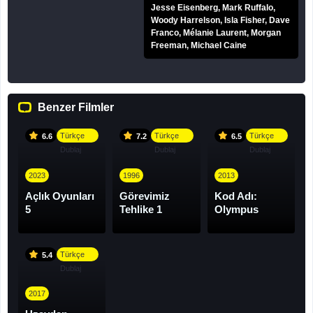
Jesse Eisenberg, Mark Ruffalo,
Woody Harrelson, Isla Fisher, Dave
Franco, Mélanie Laurent, Morgan
Freeman, Michael Caine
Benzer Filmler
Türkçe
Türkçe
Türkçe
6.6
7.2
6.5
Dublaj
Dublaj
Dublaj
2023
1996
2013
Açlık Oyunları
Görevimiz
Kod Adı:
5
Tehlike 1
Olympus
Türkçe
5.4
Dublaj
2017