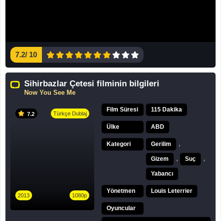
7.2
/
10
Sihirbazlar Çetesi filminin bilgileri
Now You See Me
Film Süresi
115 Dakika
Türkçe Dublaj
7.2
Ülke
ABD
,
Kategori
Gerilim
,
,
Gizem
Suç
Yabancı
Yönetmen
Louis Leterrier
2013
1080p
Oyuncular