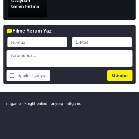
Uzaydan
Gelen Fırtına
Filme Yorum Yaz
Spoiler İçeriyor
nttgame
-
knight online
-
anyotp
-
nttgame