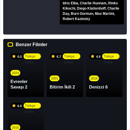
Idris Elba, Charlie Hunnam, Rinko
Kikuchi, Diego Klattenhoff, Charlie
Day, Burn Gorman, Max Martini,
Robert Kazinsky
Benzer Filmler
Türkçe
Türkçe
Türkçe
6.5
6.7
4.9
Dublaj
Dublaj
Dublaj
2024
2001
2018
Evrenler
Savaşı 2
Bitirim İkili 2
Denizci 6
Türkçe
6.0
Dublaj
2015