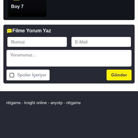
Boy 7
Filme Yorum Yaz
Spoiler İçeriyor
nttgame
-
knight online
-
anyotp
-
nttgame