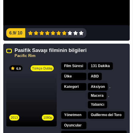
6.9
/
10
Pasifik Savaşı filminin bilgileri
Pacific Rim
Film Süresi
131 Dakika
Türkçe Dublaj
6.9
Ülke
ABD
,
Kategori
Aksiyon
,
Macera
Yabancı
Yönetmen
Guillermo del Toro
2013
1080p
Oyuncular