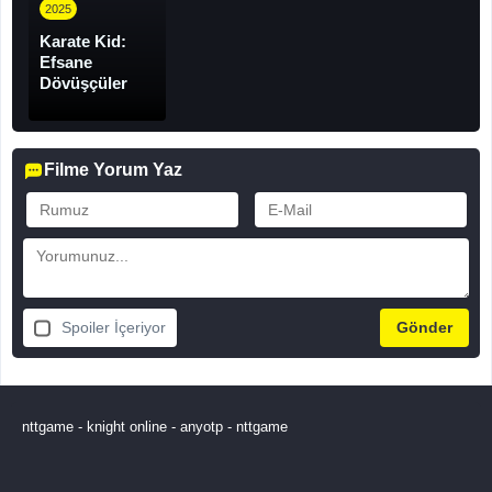
2025
Karate Kid:
Efsane
Dövüşçüler
Filme Yorum Yaz
Spoiler İçeriyor
nttgame
-
knight online
-
anyotp
-
nttgame