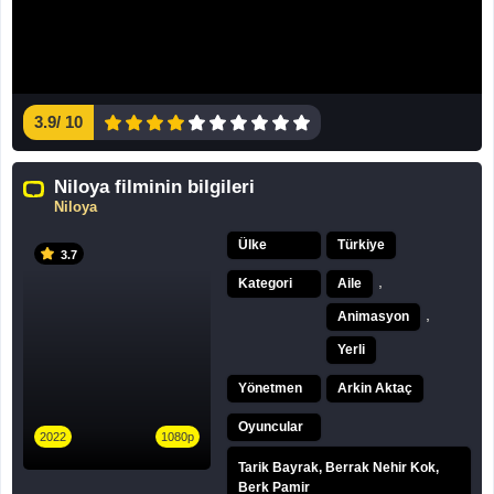
3.9
/
10
Niloya filminin bilgileri
Niloya
Ülke
Türkiye
3.7
,
Kategori
Aile
,
Animasyon
Yerli
Yönetmen
Arkin Aktaç
Oyuncular
2022
1080p
Tarik Bayrak, Berrak Nehir Kok,
Berk Pamir