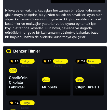
Niloya ve en yakın arkadaşları her zaman bir süper kahraman
gibi olmaya çalışırlar, bu yüzden sık sık en sevdikleri oyun olan
süper kahramanlık oyununu oynarlar. O gün, kendilerine basit
kostümler ve makyajlar yaparlar ve bu oyunu oynamak için
köyün etrafında koşarlar. Gün boyu, çevrede ve doğada
gördükleri her şeye bir kahramanın gözleriyle bakarlar, bazen
bir hayvanı, bazen de ailelerini kurtarmaya çalışırlar.
Benzer Filmler
Türkçe
Türkçe
Türkçe
7.0
7.1
7.6
Dublaj
Dublaj
Dublaj
2005
Charlie'nin
2012
2010
Çikolata
Fabrikası
Muppets
Çılgın Hırsız 1
Türkçe
6.4
Dublaj