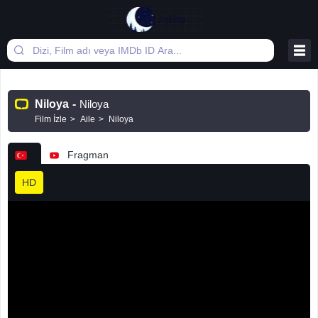
Niloya
-
Niloya
Film İzle
Aile
Niloya
Fragman
HD