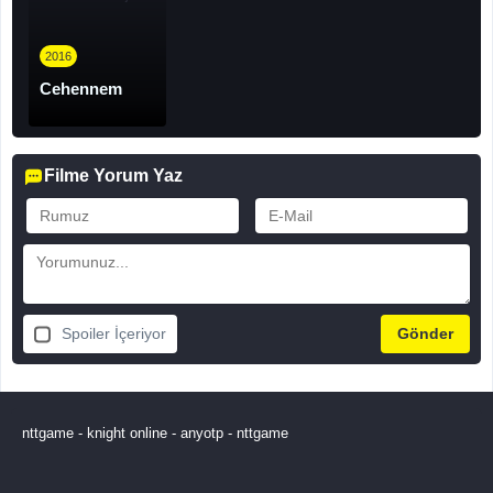
2016
Cehennem
Filme Yorum Yaz
Spoiler İçeriyor
nttgame
-
knight online
-
anyotp
-
nttgame