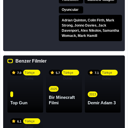
Oyuncular
Adrian Quinton, Colin Firth, Mark
Strong, Jonno Davies, Jack
Davenport, Alex Nikolov, Samantha
Womack, Mark Hamill
Benzer Filmler
Türkçe
Türkçe
Türkçe
7.0
5.7
7.1
Dublaj
Dublaj
Dublaj
2025
2013
Bir Minecraft
Top Gun
Filmi
Demir Adam 3
Türkçe
6.1
Dublaj