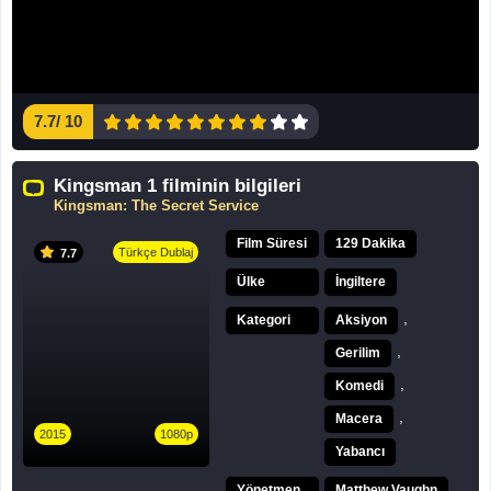
7.7
/
10
Kingsman 1 filminin bilgileri
Kingsman: The Secret Service
Film Süresi
129 Dakika
Türkçe Dublaj
7.7
Ülke
İngiltere
,
Kategori
Aksiyon
,
Gerilim
,
Komedi
,
Macera
2015
1080p
Yabancı
Yönetmen
Matthew Vaughn