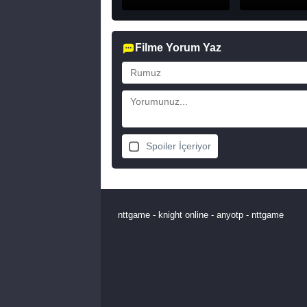
Filme Yorum Yaz
Spoiler İçeriyor
nttgame
-
knight online
-
anyotp
-
nttgame