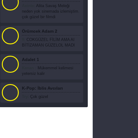
Axinte:
Alita Savaş Meleği
neden yok sinemada izlemiştim.
çok güzel bir filmdi
Örümcek Adam 2
9:
COKGÜZEL FİLİM AMA AI
BİTİZAMAN GÜZELOL MADI
Adalet 1
Kenan :
Mükemmel kelimesi
yetersiz kalir
K-Pop: İblis Avcıları
Try:
Çok güzel