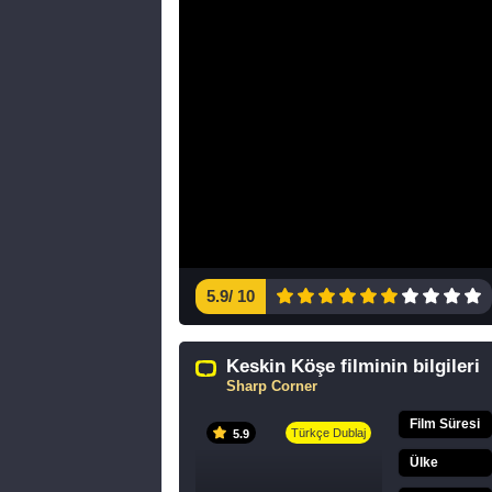
5.9
/
10
Keskin Köşe filminin bilgileri
Sharp Corner
Film Süresi
Türkçe Dublaj
5.9
Ülke