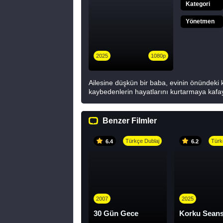
Kategori
Yönetmen
2025
1080p
Ailesine düşkün bir baba, evinin önündeki
kaybedenlerin hayatlarını kurtarmaya kafayı
Benzer Filmler
Türkçe Dublaj
Türk
6.4
6.2
2007
2025
30 Gün Gece
Korku Seans