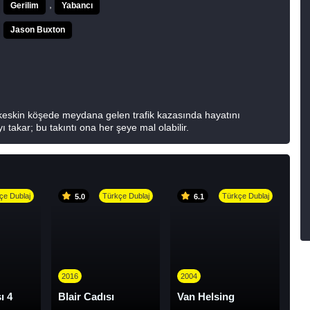
,
Gerilim
Yabancı
Jason Buxton
 keskin köşede meydana gelen trafik kazasında hayatını
 takar; bu takıntı ona her şeye mal olabilir.
çe Dublaj
Türkçe Dublaj
Türkçe Dublaj
5.0
6.1
2016
2004
ı 4
Blair Cadısı
Van Helsing