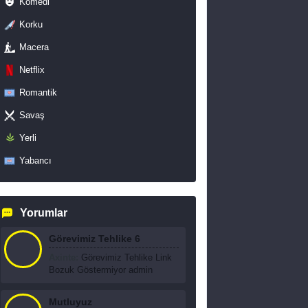
Komedi
Korku
Macera
Netflix
Romantik
Savaş
Yerli
Yabancı
Yorumlar
Görevimiz Tehlike 6
Axinte:
Görevimiz Tehlike Link
Bozuk Göstermiyor admin
Mutluyuz