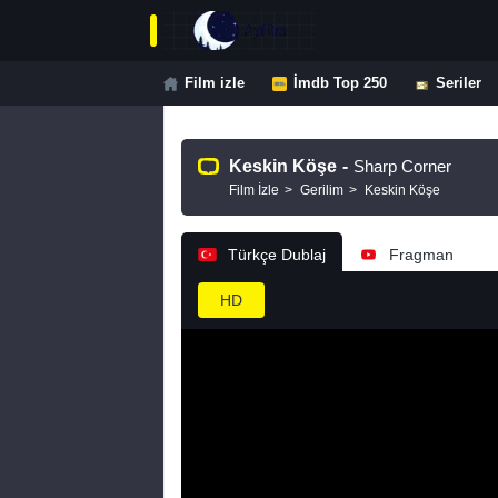
Film izle
İmdb Top 250
Seriler
Keskin Köşe
-
Sharp Corner
Film İzle
Gerilim
Keskin Köşe
Türkçe Dublaj
Fragman
HD