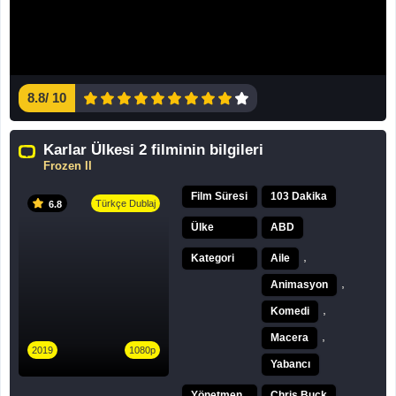
8.8
/
10
Karlar Ülkesi 2 filminin bilgileri
Frozen II
Film Süresi
103 Dakika
Türkçe Dublaj
6.8
Ülke
ABD
,
Kategori
Aile
,
Animasyon
,
Komedi
,
Macera
2019
1080p
Yabancı
Yönetmen
Chris Buck