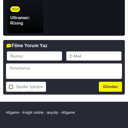
2024
Ultraman:
Rising
Filme Yorum Yaz
Spoiler İçeriyor
nttgame
-
knight online
-
anyotp
-
nttgame