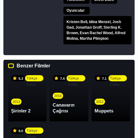
Oyuncular
Kristen Bell, Idina Menzel, Josh
Gad, Jonathan Groff, Sterling K.
Brown, Evan Rachel Wood, Alfred
Molina, Martha Plimpton
Benzer Filmler
Türkçe
Türkçe
Türkçe
5.3
7.4
7.1
Dublaj
Dublaj
Dublaj
2016
2013
2012
Canavarın
Şirinler 2
Çağrısı
Muppets
Türkçe
8.0
Dublaj