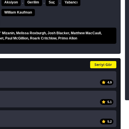
,
,
,
Aksiyon
Gerilim
Suç
Yabancı
William Kaufman
z' Mizanin, Melissa Roxburgh, Josh Blacker, Matthew MacCaull,
et, Paul McGillion, Roark Critchlow, Primo Allon
Seriyi Gör
4.9
5.1
5.2