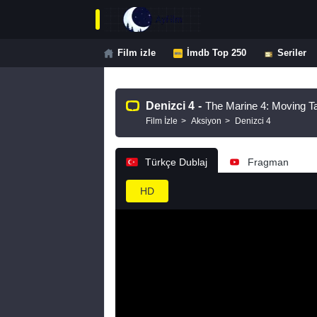
Film izle
İmdb Top 250
Seriler
Denizci 4
-
The Marine 4: Moving T
Film İzle
Aksiyon
Denizci 4
Türkçe Dublaj
Fragman
HD