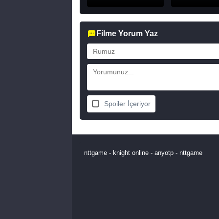
Filme Yorum Yaz
Spoiler İçeriyor
nttgame
-
knight online
-
anyotp
-
nttgame