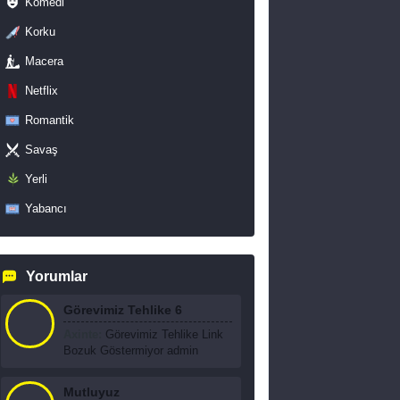
Komedi
Korku
Macera
Netflix
Romantik
Savaş
Yerli
Yabancı
Yorumlar
Görevimiz Tehlike 6
Axinte:
Görevimiz Tehlike Link
Bozuk Göstermiyor admin
Mutluyuz