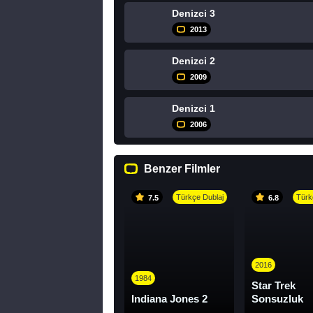
Denizci 3
2013
Denizci 2
2009
Denizci 1
2006
Benzer Filmler
Türkçe Dublaj
Türk
7.5
6.8
2016
1984
Star Trek
Indiana Jones 2
Sonsuzluk