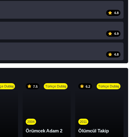
4.8
4.9
4.8
çe Dublaj
Türkçe Dublaj
Türkçe Dublaj
7.5
6.2
2004
2011
Örümcek Adam 2
Ölümcül Takip