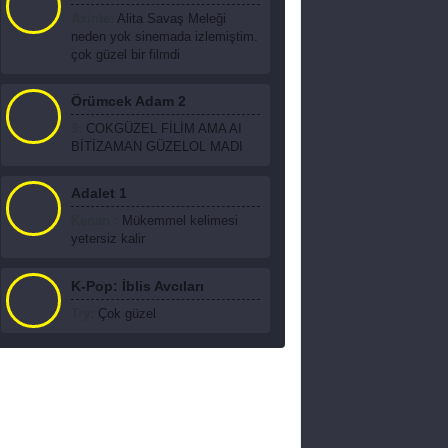
Axinte:
Alita Savaş Meleği
neden yok sinemada izlemiştim.
çok güzel bir filmdi
Örümcek Adam 2
9:
COKGÜZEL FİLİM AMA AI
BİTİZAMAN GÜZELOL MADI
Adalet 1
Kenan :
Mükemmel kelimesi
yetersiz kalir
K-Pop: İblis Avcıları
Try:
Çok güzel