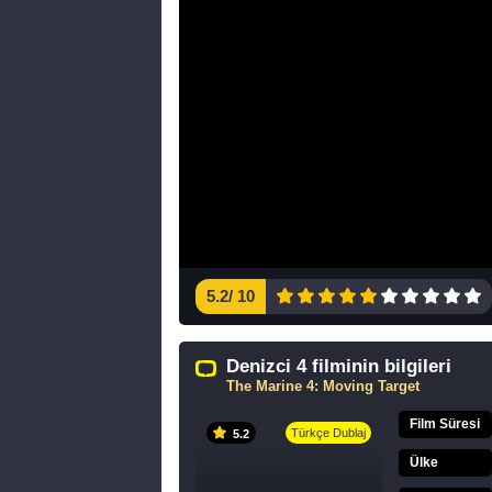
5.2
/
10
Denizci 4 filminin bilgileri
The Marine 4: Moving Target
Film Süresi
Türkçe Dublaj
5.2
Ülke