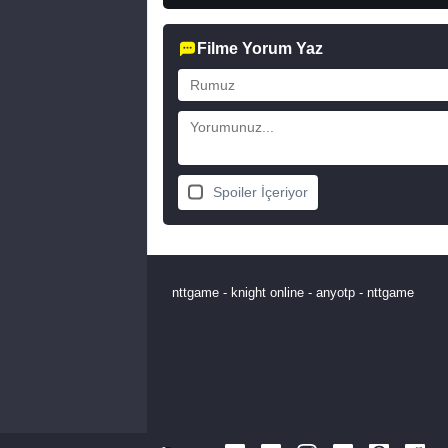
Filme Yorum Yaz
Spoiler İçeriyor
nttgame
-
knight online
-
anyotp
-
nttgame