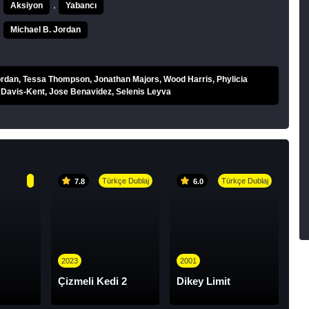
,
Aksiyon
Yabancı
Michael B. Jordan
ordan, Tessa Thompson, Jonathan Majors, Wood Harris, Phylicia
 Davis-Kent, Jose Benavidez, Selenis Leyva
Türkçe Dublaj
Türkçe Dublaj
7.8
6.0
2023
2001
Çizmeli Kedi 2
Dikey Limit