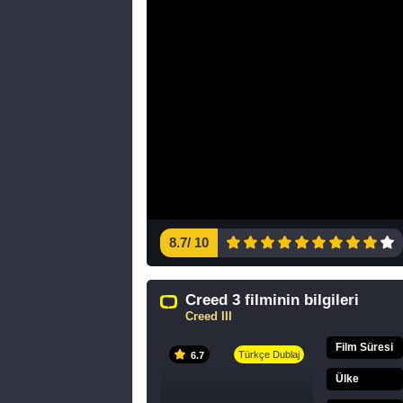
8.7
/
10
Creed 3 filminin bilgileri
Creed III
Film Süresi
Türkçe Dublaj
6.7
Ülke