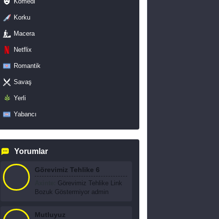
Komedi
Korku
Macera
Netflix
Romantik
Savaş
Yerli
Yabancı
Yorumlar
Görevimiz Tehlike 6
Axinte:
Görevimiz Tehlike Link
Bozuk Göstermiyor admin
Mutluyuz