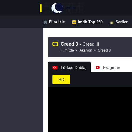
Film izle
İmdb Top 250
Seriler
Creed 3
-
Creed III
Film İzle
Aksiyon
Creed 3
Türkçe Dublaj
Fragman
HD