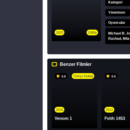
Kategori
Yönetmen
Oyuncular
2023
1080p
Michael B. J
Rashad, Mila
Benzer Filmler
Türkçe Dublaj
6.6
6.5
2018
2012
Venom 1
Fetih 1453