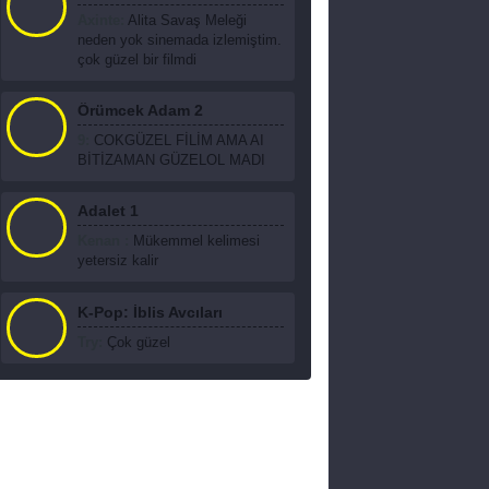
Axinte:
Alita Savaş Meleği
neden yok sinemada izlemiştim.
çok güzel bir filmdi
Örümcek Adam 2
9:
COKGÜZEL FİLİM AMA AI
BİTİZAMAN GÜZELOL MADI
Adalet 1
Kenan :
Mükemmel kelimesi
yetersiz kalir
K-Pop: İblis Avcıları
Try:
Çok güzel