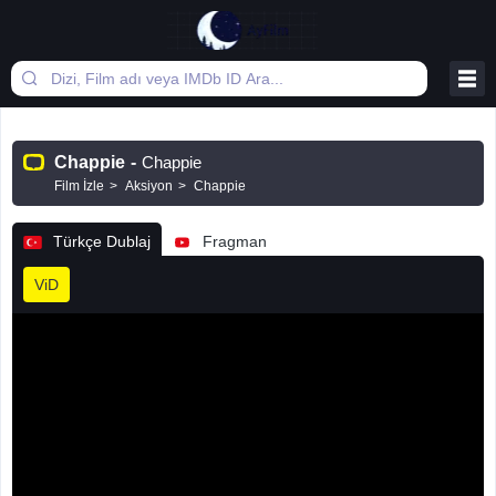
Chappie
-
Chappie
Film İzle
Aksiyon
Chappie
Türkçe Dublaj
Fragman
ViD