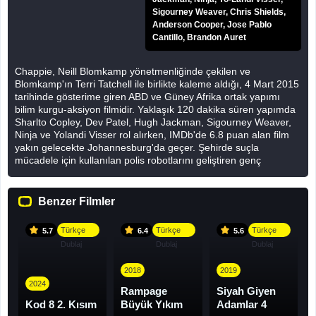
Sigourney Weaver, Chris Shields,
Anderson Cooper, Jose Pablo
Cantillo, Brandon Auret
Chappie, Neill Blomkamp yönetmenliğinde çekilen ve
Blomkamp'ın Terri Tatchell ile birlikte kaleme aldığı, 4 Mart 2015
tarihinde gösterime giren ABD ve Güney Afrika ortak yapımı
bilim kurgu-aksiyon filmidir. Yaklaşık 120 dakika süren yapımda
Sharlto Copley, Dev Patel, Hugh Jackman, Sigourney Weaver,
Ninja ve Yolandi Visser rol alırken, IMDb'de 6.8 puan alan film
yakın gelecekte Johannesburg'da geçer. Şehirde suçla
mücadele için kullanılan polis robotlarını geliştiren genç
mühendis Deon Wilson, kendi hazırladığı yapay zekâ yazılımını
hurdaya ayrılmış bir robota yükleyerek düşünebilen ve
hissedebilen ilk makineyi ortaya çıkarır. Chappie adını verdiği
Benzer Filmler
robot, laboratuvardan çıkarıldıktan kısa süre sonra Ninja,
Yolandi ve Amerika adlı suç çetesinin eline düşer. Başlangıçta
Türkçe
Türkçe
Türkçe
5.7
6.4
5.6
onu büyük bir soygunda kullanmayı planlayan çete, zamanla
Dublaj
Dublaj
Dublaj
Chappie'nin çocuk gibi öğrenen ve çevresinden etkilenen bir
bilince sahip olduğunu fark eder. Deon fırsat buldukça
2018
2019
Chappie'ye doğruyu öğretmeye çalışırken, rakibi Vincent Moore
2024
ise kendi geliştirdiği ağır silahlı Moose adlı robotun devreye
Rampage
Siyah Giyen
alınmasını istemektedir. Chappie resim yapmayı, konuşmayı ve
Kod 8 2. Kısım
Büyük Yıkım
Adamlar 4
karar vermeyi öğrenirken polis tarafından aranan bir hedef