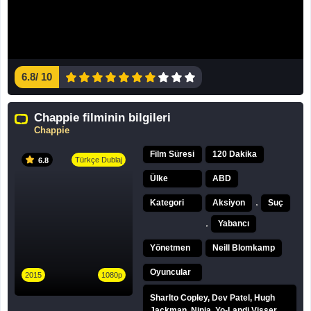
6.8
/
10
Chappie filminin bilgileri
Chappie
Film Süresi
120 Dakika
Türkçe Dublaj
6.8
Ülke
ABD
,
Kategori
Aksiyon
Suç
,
Yabancı
Yönetmen
Neill Blomkamp
Oyuncular
2015
1080p
Sharlto Copley, Dev Patel, Hugh
Jackman, Ninja, Yo-Landi Visser,