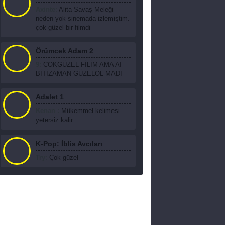
Axinte:
Alita Savaş Meleği
neden yok sinemada izlemiştim.
çok güzel bir filmdi
Örümcek Adam 2
9:
COKGÜZEL FİLİM AMA AI
BİTİZAMAN GÜZELOL MADI
Adalet 1
Kenan :
Mükemmel kelimesi
yetersiz kalir
K-Pop: İblis Avcıları
Try:
Çok güzel