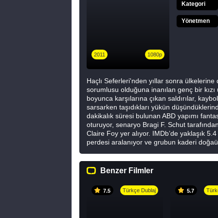
Kategori
Yönetmen
2011
1080p
Haçlı Seferleri'nden yıllar sonra ülkelerin
sorumlusu olduğuna inanılan genç bir kızı 
boyunca karşılarına çıkan saldırılar, kayb
sarsarken taşıdıkları yükün düşündüklerind
dakikalık süresi bulunan ABD yapımı fanta
oturuyor, senaryo
Bragi F. Schut
tarafından
Claire Foy
yer alıyor. IMDb’de yaklaşık 5.4 
perdesi aralanıyor ve grubun kaderi doğaüst
Benzer Filmler
Türkçe Dublaj
Türk
7.5
5.7