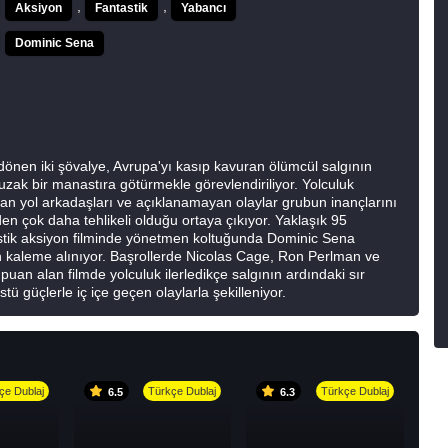
,
,
Aksiyon
Fantastik
Yabancı
Dominic Sena
e dönen iki şövalye, Avrupa'yı kasıp kavuran ölümcül salgının
uzak bir manastıra götürmekle görevlendiriliyor. Yolculuk
olan yol arkadaşları ve açıklanamayan olaylar grubun inançlarını
en çok daha tehlikeli olduğu ortaya çıkıyor. Yaklaşık 95
stik aksiyon filminde yönetmen koltuğunda
Dominic Sena
 kaleme alınıyor. Başrollerde
Nicolas Cage
,
Ron Perlman
ve
puan alan filmde yolculuk ilerledikçe salgının ardındaki sır
ü güçlerle iç içe geçen olaylarla şekilleniyor.
çe Dublaj
Türkçe Dublaj
Türkçe Dublaj
6.5
6.3