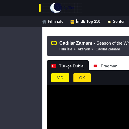
Film izle
İmdb Top 250
Seriler
Cadılar Zamanı
-
Season of the Wi
Film İzle
Aksiyon
Cadılar Zamanı
Türkçe Dublaj
Fragman
ViD
OK