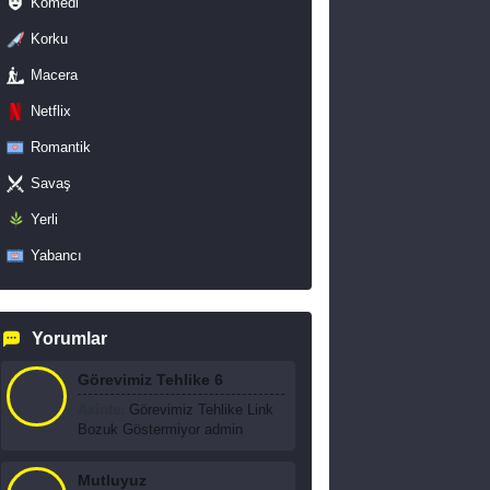
Komedi
Korku
Macera
Netflix
Romantik
Savaş
Yerli
Yabancı
Yorumlar
Görevimiz Tehlike 6
Axinte:
Görevimiz Tehlike Link
Bozuk Göstermiyor admin
Mutluyuz