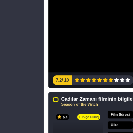
7.2
/
10
Cadılar Zamanı filminin bilgile
Season of the Witch
Film Süresi
Türkçe Dublaj
5.4
Ülke