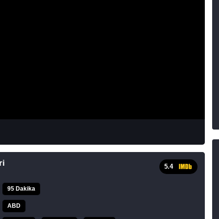
ri
5.4
95 Dakika
ABD