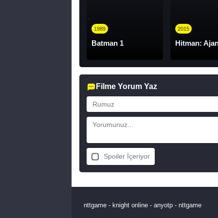
1989
2015
Batman 1
Hitman: Aja
Filme Yorum Yaz
Spoiler İçeriyor
nttgame
-
knight online
-
anyotp
-
nttgame