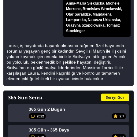
Anna-Maria Sieklucka, Michele
Morrone, Bronislaw Wroclawski,
Otar Saralidze, Magdalena
Lamparska, Natasza Urbanska,
Grazyna Szapolowska, Tomasz
Stockinger
Laura, iş hayatında başarılı olmasına rağmen özel hayatında
sorunlar yaşayan genç bir kadındır. Sevgilisi Martin ile ilişkisini
yoluna koymak için onunla birlikte Sicilya’ya tatile gider. Ancak
bu yolculuk, beklenmedik bir şekilde hayatını değiştirir.
Sicilya’nın en güçlü mafya liderlerinden Massimo Torricelli ile
karşılaşan Laura, kendini kaçırıldığı ve kontrolün tamamen
elinden çıktığı tehlikeli bir oyunun içinde bulacaktır.
365 Gün Serisi
Seriyi Gör
365 Gün 2 Bugün
2022
2.7
365 Gün - 365 Days