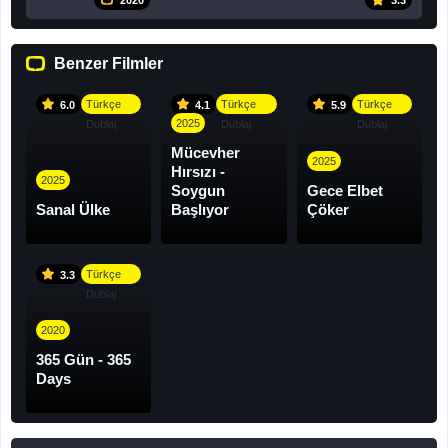
2020
3.3
Benzer Filmler
Türkçe
Türkçe
Türkçe
6.0
4.1
5.9
2025
Dublaj
Dublaj
Dublaj
Mücevher
2025
Hırsızı -
2025
Soygun
Gece Elbet
Sanal Ülke
Başlıyor
Çöker
Türkçe
3.3
Dublaj
2020
365 Gün - 365
Days