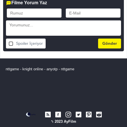
Filme Yorum Yaz
Spoiler İçeriyor
nttgame
-
knight online
-
anyotp
-
nttgame
␈ 2023 AyFilm