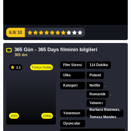
6.8
/
10
365 Gün - 365 Days filminin bilgileri
365 dni
Film Süresi
114 Dakika
Türkçe Dublaj
3.3
Ülke
Poland
,
Kategori
Netflix
,
Romantik
Yabancı
Barbara Bialowas,
Yönetmen
2020
1080p
Tomasz Mandes
Oyuncular